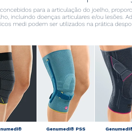
 concebidos para a articulação do joelho, propo
lho, incluindo doenças articulares e/ou lesões. 
ticos medi podem ser utilizados na prática despor
enumedi®
Genumedi® PSS
Genumedi