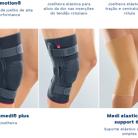
⁺motion®
Joelheira elástica para
Joelheira elásti
alívio da dor nas inserções
tração e centrali
de joelho de alta
do tendão rotuliano
rótula
erformance
medi® plus
Medi elasti
support 
Joelheira
Suporte elástico 
simples