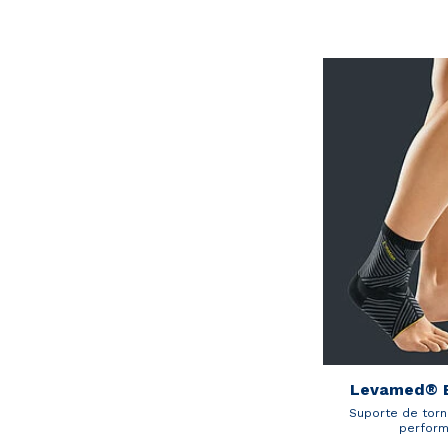
Levamed® 
Suporte de torn
perfor