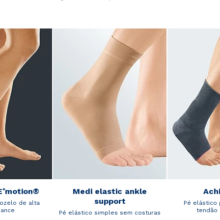
E⁺motion®
Medi elastic ankle
Ach
support
ozelo de alta
Pé elástico
mance
tendão 
Pé elástico simples sem costuras