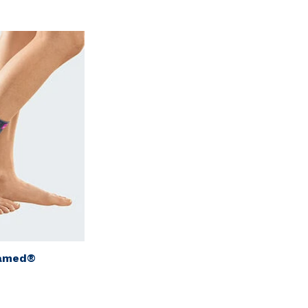
amed®