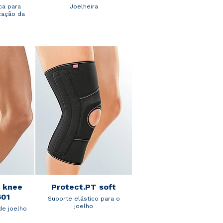
ca para
Joelheira
zação da
c knee
Protect.PT soft
601
Suporte elástico para o
joelho
de joelho