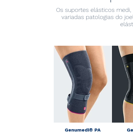
Os suportes elásticos medi,
variadas patologias do joe
elás
Genumedi® PA
G