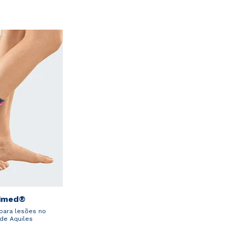
imed®
 para lesões no
de Aquiles