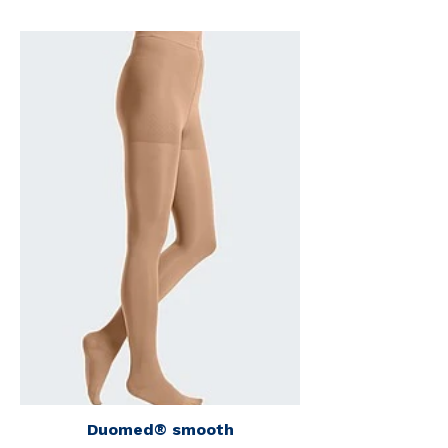
Duomed® smooth