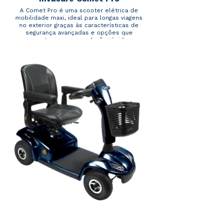
A Comet Pro é uma scooter elétrica de
mobilidade maxi, ideal para longas viagens
no exterior graças às características de
segurança avançadas e opções que
asseguram uma condução rápida,
poderosa e fiável. As rodas dianteiras e
traseiras de 13’’, combinadas com um
sistema de suspensão superior nas rodas
dianteiras e suspensão traseira ajustável,
permitem uma passagem por passeios e
obstáculos de uma forma suave e
confortável. Adicionalmente, a redução
automática da velocidade quando fizer
curvas a alta velocidade, confere
estabilidade e segurança adicionais.
O volante da scooter elétrica de
mobilidade Comet Pro é ergonómico já
que o tamanho, curvatura e material
garantem conforto e estabilidade na
condução. O ecrã LCD é de fácil
compreensão e permite-lhe aceder a
informações como tempos de condução,
temperatura, estado das baterias, etc e é
também programável.