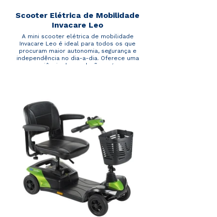
Scooter Elétrica de Mobilidade
Invacare Leo
A mini scooter elétrica de mobilidade
Invacare Leo é ideal para todos os que
procuram maior autonomia, segurança e
independência no dia-a-dia. Oferece uma
experiência de condução segura e
tranquila sendo simples de controlar a
fácil de manobrar. Pode ser desmontada
em 5 partes e sem recurso a ferramentas,
o assento é giratório, regulável em
profundidade e os apoios de braços
rebatíveis para facilitar as transferências.
A coluna de condução desta scooter
elétrica é regulável para se ajustar
facilmente às dimensões do utilizador, o
sistema inteligente de luzes indicadoras
desliga-se automaticamente e inclui uma
luz de stop traseira para uma condução
segura. O sistema de luzes foi ainda
projetado para no caso de alguma avaria,
as restantes luzes continuarem a
funcionar.